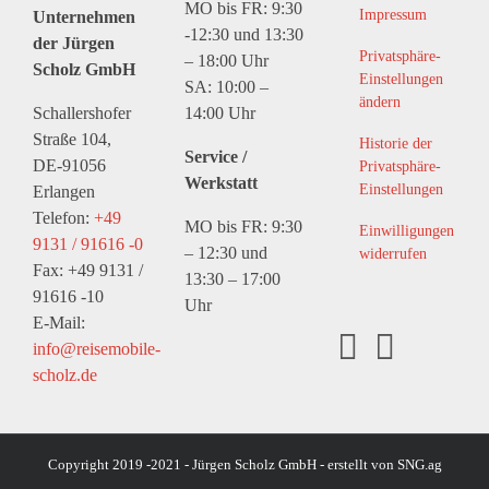
MO bis FR: 9:30
Impressum
Unternehmen
-12:30 und 13:30
der Jürgen
Privatsphäre-
– 18:00 Uhr
Scholz GmbH
Einstellungen
SA: 10:00 –
ändern
Schallershofer
14:00 Uhr
Straße 104,
Historie der
Service /
DE-91056
Privatsphäre-
Werkstatt
Einstellungen
Erlangen
Telefon:
+49
MO bis FR: 9:30
Einwilligungen
9131 / 91616 -0
– 12:30 und
widerrufen
Fax: +49 9131 /
13:30 – 17:00
91616 -10
Uhr
E-Mail:
info@reisemobile-
scholz.de
Copyright 2019 -2021 - Jürgen Scholz GmbH - erstellt von
SNG.ag