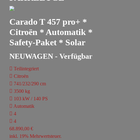
Carado T 457 pro+ *
Citroën * Automatik *
Safety-Paket * Solar
NEUWAGEN - Verfügbar
Teilintegriert
Citroën
741/232/290 cm
3500 kg
103 kW / 140 PS
Automatik
4
4
68.890,00 €
inkl. 19% Mehrwertsteuer.