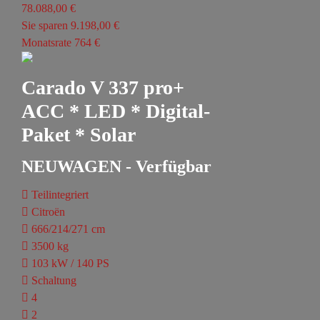
78.088,00 €
Sie sparen 9.198,00 €
Monatsrate 764 €
Carado V 337 pro+
ACC * LED * Digital-
Paket * Solar
NEUWAGEN - Verfügbar
Teilintegriert
Citroën
666/214/271 cm
3500 kg
103 kW / 140 PS
Schaltung
4
2