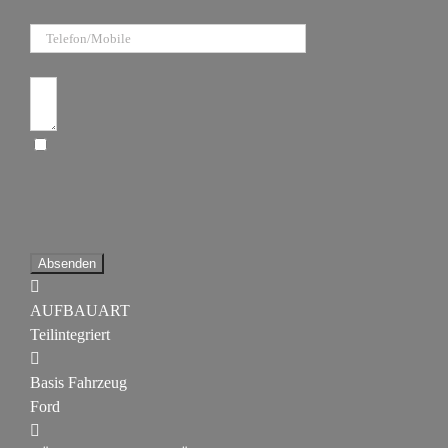
Telefon/Mobile
Anfragetext
Ich bin damit einverstanden, dass diese
Website meine eingereichten Informationen
speichert, damit sie auf meine Anfrage
antworten können
Absenden
AUFBAUART
Teilintegriert
Basis Fahrzeug
Ford