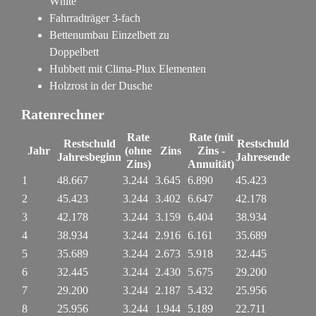
White
Fahrradträger 3-fach
Bettenumbau Einzelbett zu
Doppelbett
Hubbett mit Clima-Plux Elementen
Holzrost in der Dusche
Ratenrechner
Rate
Rate (mit
Restschuld
Restschuld
Jahr
(ohne
Zins
Zins -
Jahresbeginn
Jahresende
Zins)
Annuität)
1
48.667
3.244
3.645
6.890
45.423
2
45.423
3.244
3.402
6.647
42.178
3
42.178
3.244
3.159
6.404
38.934
4
38.934
3.244
2.916
6.161
35.689
5
35.689
3.244
2.673
5.918
32.445
6
32.445
3.244
2.430
5.675
29.200
7
29.200
3.244
2.187
5.432
25.956
8
25.956
3.244
1.944
5.189
22.711