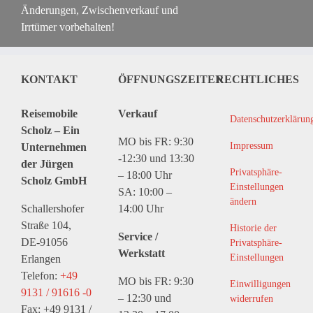
Änderungen, Zwischenverkauf und
Irrtümer vorbehalten!
KONTAKT
ÖFFNUNGSZEITEN
RECHTLICHES
Reisemobile
Verkauf
Datenschutzerklärun
Scholz – Ein
MO bis FR: 9:30
Impressum
Unternehmen
-12:30 und 13:30
der Jürgen
Privatsphäre-
– 18:00 Uhr
Scholz GmbH
Einstellungen
SA: 10:00 –
ändern
Schallershofer
14:00 Uhr
Straße 104,
Historie der
Service /
DE-91056
Privatsphäre-
Werkstatt
Einstellungen
Erlangen
Telefon:
+49
MO bis FR: 9:30
Einwilligungen
9131 / 91616 -0
– 12:30 und
widerrufen
Fax: +49 9131 /