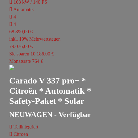
103 kW / 140 PS
Automatik
4
4
68.890,00 €
inkl. 19% Mehrwertsteuer.
79.076,00 €
Sie sparen 10.186,00 €
Monatsrate 764 €
Carado V 337 pro+ *
Citroën * Automatik *
Safety-Paket * Solar
NEUWAGEN - Verfügbar
Teilintegriert
Citroën