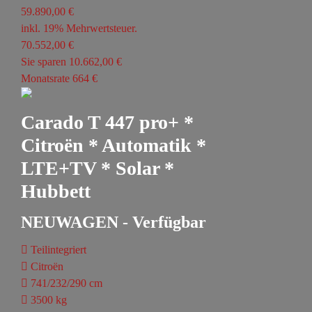
59.890,00 €
inkl. 19% Mehrwertsteuer.
70.552,00 €
Sie sparen 10.662,00 €
Monatsrate 664 €
Carado T 447 pro+ *
Citroën * Automatik *
LTE+TV * Solar *
Hubbett
NEUWAGEN - Verfügbar
Teilintegriert
Citroën
741/232/290 cm
3500 kg