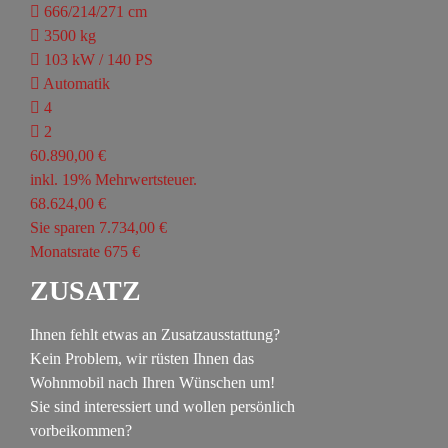
666/214/271 cm
3500 kg
103 kW / 140 PS
Automatik
4
2
60.890,00 €
inkl. 19% Mehrwertsteuer.
68.624,00 €
Sie sparen 7.734,00 €
Monatsrate 675 €
ZUSATZ
Ihnen fehlt etwas an Zusatzausstattung?
Kein Problem, wir rüsten Ihnen das
Wohnmobil nach Ihren Wünschen um!
Sie sind interessiert und wollen persönlich
vorbeikommen?