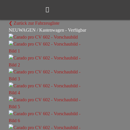
Zum
Inhalt
Toggle
springen
Navigation
❮ Zurück zur Fahrzeugliste
Kaufen
NEUWAGEN / Kastenwagen - Verfügbar
Services
Scholz im Detail
Blog
FAQ