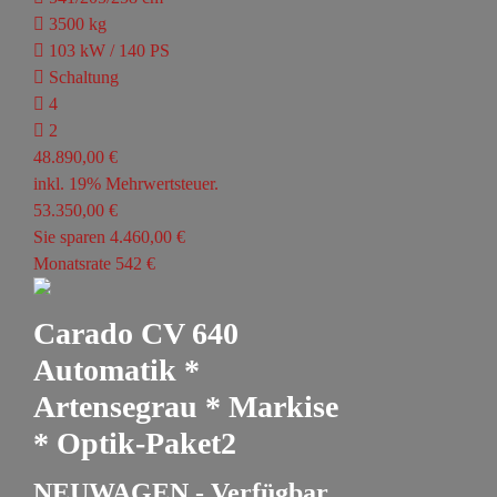
3500 kg
103 kW / 140 PS
Schaltung
4
2
48.890,00 €
inkl. 19% Mehrwertsteuer.
53.350,00 €
Sie sparen 4.460,00 €
Monatsrate 542 €
Carado CV 640
Automatik *
Artensegrau * Markise
* Optik-Paket2
NEUWAGEN - Verfügbar