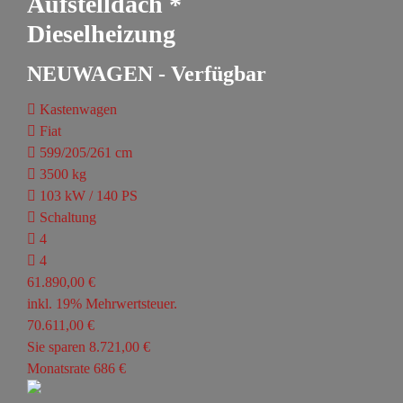
Aufstelldach *
Dieselheizung
NEUWAGEN - Verfügbar
Kastenwagen
Fiat
599/205/261 cm
3500 kg
103 kW / 140 PS
Schaltung
4
4
61.890,00 €
inkl. 19% Mehrwertsteuer.
70.611,00 €
Sie sparen 8.721,00 €
Monatsrate 686 €