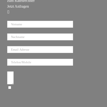
zum Ratenrechner
Jetzt Anfragen
Vorname
Nachname
E-Mail
Telefon/Mobile
Anfragetext
Ich bin damit einverstanden, dass diese
Website meine eingereichten Informationen
speichert, damit sie auf meine Anfrage