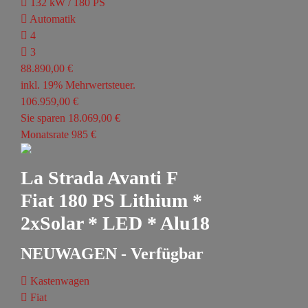
132 kW / 180 PS
Automatik
4
3
88.890,00 €
inkl. 19% Mehrwertsteuer.
106.959,00 €
Sie sparen 18.069,00 €
Monatsrate 985 €
La Strada Avanti F
Fiat 180 PS Lithium *
2xSolar * LED * Alu18
NEUWAGEN - Verfügbar
Kastenwagen
Fiat