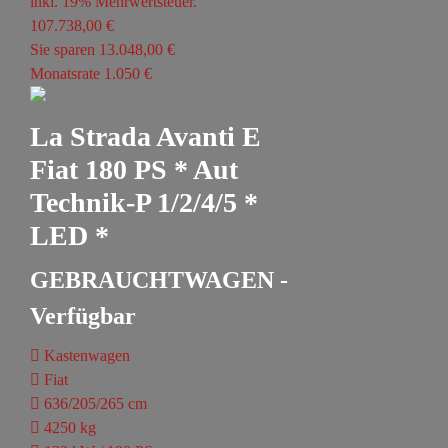
inkl. 19% Mehrwertsteuer.
107.738,00 €
Sie sparen 13.048,00 €
Monatsrate 1.050 €
La Strada Avanti E
Fiat 180 PS * Aut
Technik-P 1/2/4/5 *
LED *
GEBRAUCHTWAGEN -
Verfügbar
Kastenwagen
Fiat
636/205/265 cm
4250 kg