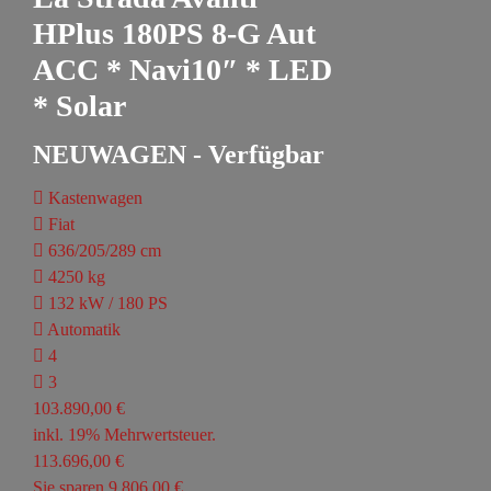
HPlus 180PS 8-G Aut
ACC * Navi10″ * LED
* Solar
NEUWAGEN - Verfügbar
Kastenwagen
Fiat
636/205/289 cm
4250 kg
132 kW / 180 PS
Automatik
4
3
103.890,00 €
inkl. 19% Mehrwertsteuer.
113.696,00 €
Sie sparen 9.806,00 €