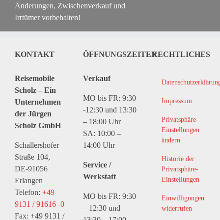
Änderungen, Zwischenverkauf und
Irrtümer vorbehalten!
KONTAKT
ÖFFNUNGSZEITEN
RECHTLICHES
Reisemobile
Verkauf
Datenschutzerklärun
Scholz – Ein
MO bis FR: 9:30
Impressum
Unternehmen
-12:30 und 13:30
der Jürgen
Privatsphäre-
– 18:00 Uhr
Scholz GmbH
Einstellungen
SA: 10:00 –
ändern
Schallershofer
14:00 Uhr
Straße 104,
Historie der
Service /
DE-91056
Privatsphäre-
Werkstatt
Einstellungen
Erlangen
Telefon:
+49
MO bis FR: 9:30
Einwilligungen
9131 / 91616 -0
– 12:30 und
widerrufen
Fax: +49 9131 /
13:30 – 17:00