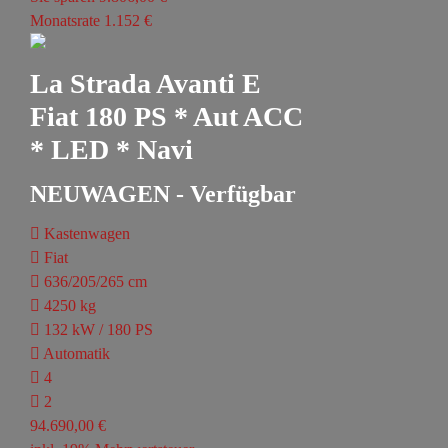
Monatsrate 1.152 €
La Strada Avanti E
Fiat 180 PS * Aut ACC
* LED * Navi
NEUWAGEN - Verfügbar
Kastenwagen
Fiat
636/205/265 cm
4250 kg
132 kW / 180 PS
Automatik
4
2
94.690,00 €