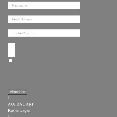
E-Mail
Telefon/Mobile
Anfragetext
Ich bin damit einverstanden, dass diese
Website meine eingereichten Informationen
speichert, damit sie auf meine Anfrage
antworten können
Absenden
AUFBAUART
Kastenwagen