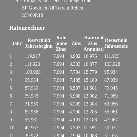
Offroad-Räder: Delta Alufelgen mit
BF Goodrich All Terrain Reifen
265/60R18
Ratenrechner
Rate
Rate (mit
Restschuld
Restschuld
Jahr
(ohne
Zins
Zins -
Jahresbeginn
Jahresende
Zins)
Annuität)
1
119.917
7.994
8.982
16.976
111.923
2
111.923
7.994
8.383
16.377
103.928
3
103.928
7.994
7.784
15.779
95.934
4
95.934
7.994
7.185
15.180
87.939
5
87.939
7.994
6.587
14.581
79.945
6
79.945
7.994
5.988
13.982
71.950
7
71.950
7.994
5.389
13.384
63.956
8
63.956
7.994
4.790
12.785
55.961
9
55.961
7.994
4.191
12.186
47.967
10
47.967
7.994
3.593
11.587
39.972
11
39.972
7.994
2.994
10.988
31.978