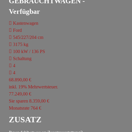
GEBRAUCHTWAGEN -
Verfügbar
Kastenwagen
Ford
545/227/204 cm
3175 kg
100 kW / 136 PS
Schaltung
4
4
68.890,00 €
inkl. 19% Mehrwertsteuer.
77.249,00 €
Sie sparen 8.359,00 €
Monatsrate 764 €
ZUSATZ