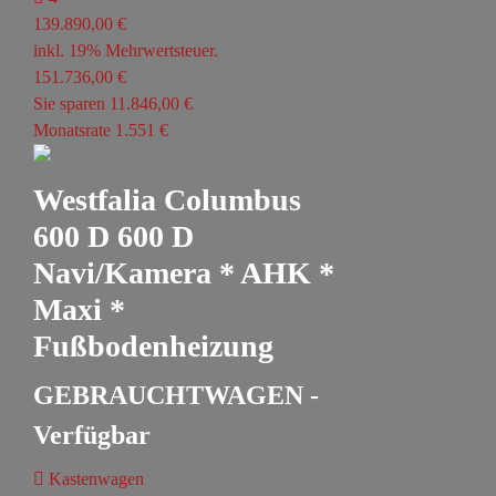
139.890,00 €
inkl. 19% Mehrwertsteuer.
151.736,00 €
Sie sparen 11.846,00 €
Monatsrate 1.551 €
Westfalia Columbus
600 D 600 D
Navi/Kamera * AHK *
Maxi *
Fußbodenheizung
GEBRAUCHTWAGEN -
Verfügbar
Kastenwagen