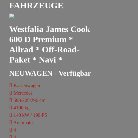
FAHRZEUGE
Westfalia James Cook
600 D Premium *
Allrad * Off-Road-
Paket * Navi *
NEUWAGEN - Verfügbar
Kastenwagen
Mercedes
593/205/296 cm
4100 kg
140 kW / 190 PS
Automatik
4
4