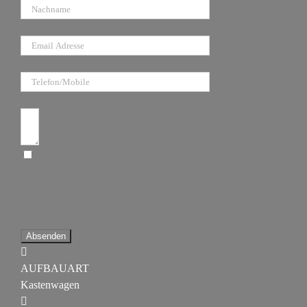
E-Mail
Telefon/Mobile
Anfragetext
Ich bin damit einverstanden, dass diese
Website meine eingereichten Informationen
speichert, damit sie auf meine Anfrage
antworten können
Absenden
AUFBAUART
Kastenwagen