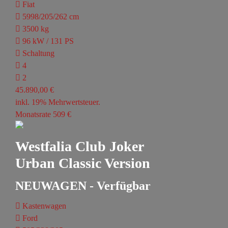
Fiat
5998/205/262 cm
3500 kg
96 kW / 131 PS
Schaltung
4
2
45.890,00 €
inkl. 19% Mehrwertsteuer.
Monatsrate 509 €
Westfalia Club Joker
Urban Classic Version
NEUWAGEN - Verfügbar
Kastenwagen
Ford