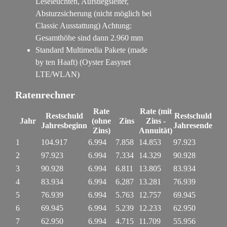
Leseleuchten, Aufstiegsleiter,
Absturzsicherung (nicht möglich bei
Classic Ausstattung) Achtung:
Gesamthöhe sind dann 2.960 mm
Standard Multimedia Pakete (made
by ten Haaft) (Oyster Easynet
LTE/WLAN)
Ratenrechner
Rate
Rate (mit
Restschuld
Restschuld
Jahr
(ohne
Zins
Zins -
Jahresbeginn
Jahresende
Zins)
Annuität)
1
104.917
6.994
7.858
14.853
97.923
2
97.923
6.994
7.334
14.329
90.928
3
90.928
6.994
6.811
13.805
83.934
4
83.934
6.994
6.287
13.281
76.939
5
76.939
6.994
5.763
12.757
69.945
6
69.945
6.994
5.239
12.233
62.950
7
62.950
6.994
4.715
11.709
55.956