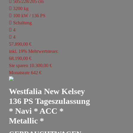
505/228/205 cm
3200 kg
100 kW / 136 PS
Schaltung
4
4
57.890,00 €
inkl. 19% Mehrwertsteuer.
68.190,00 €
Sie sparen 10.300,00 €
Monatsrate 642 €
Westfalia New Kelsey
136 PS Tageszulassung
* Navi * ACC *
Metallic *