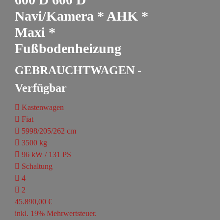
Navi/Kamera * AHK *
Maxi *
Fußbodenheizung
GEBRAUCHTWAGEN -
Verfügbar
Kastenwagen
Fiat
5998/205/262 cm
3500 kg
96 kW / 131 PS
Schaltung
4
2
45.890,00 €
inkl. 19% Mehrwertsteuer.