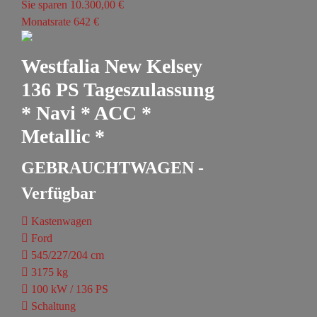
Sie sparen 10.300,00 €
Monatsrate 642 €
Westfalia New Kelsey
136 PS Tageszulassung
* Navi * ACC *
Metallic *
GEBRAUCHTWAGEN -
Verfügbar
Kastenwagen
Ford
545/227/204 cm
3175 kg
100 kW / 136 PS
Schaltung