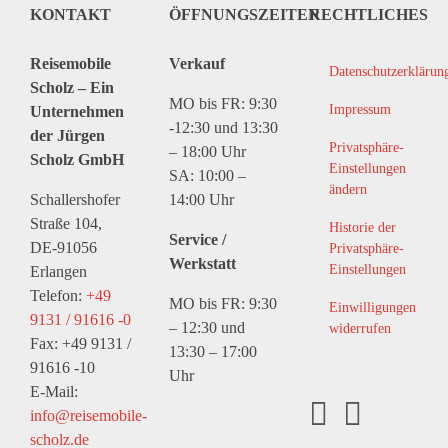
KONTAKT
ÖFFNUNGSZEITEN
RECHTLICHES
Reisemobile
Verkauf
Datenschutzerklärun
Scholz – Ein
MO bis FR: 9:30
Impressum
Unternehmen
-12:30 und 13:30
der Jürgen
Privatsphäre-
– 18:00 Uhr
Scholz GmbH
Einstellungen
SA: 10:00 –
ändern
Schallershofer
14:00 Uhr
Straße 104,
Historie der
Service /
DE-91056
Privatsphäre-
Werkstatt
Einstellungen
Erlangen
Telefon:
+49
MO bis FR: 9:30
Einwilligungen
9131 / 91616 -0
– 12:30 und
widerrufen
Fax: +49 9131 /
13:30 – 17:00
91616 -10
Uhr
E-Mail:
info@reisemobile-
scholz.de