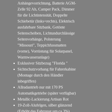
Anhängevorrichtung, Batterie AGM-
Zelle 92 Ah, Camper Pack, Dimmer
für die Lichtintensität, Doppelte
Schiebetür (links+rechts), Elektrisch
ausfahrbare Sitzbank, Getönte
Seitenscheiben, Lichtundurchlässige
Seitenvorhänge, Polsterung
"Missouri", Teppichfussmatten
(vorne), Vorrüstung für Solarpanel,
Warmwasseranlage)
Exklusiver Sitzbezug "Florida "
Sichtschutzvorhang für Fahrerkabine
(Montage durch den Händler
inbegriffen)
Allradantrieb nur mit 170 PS
Automatikgetriebe (später verfügbar)
Metallic-Lackierung Artisan Rot
19-Zoll-Alufelgen, silber glänzend
(Erhöht das Fahrzeug um ca.3%)