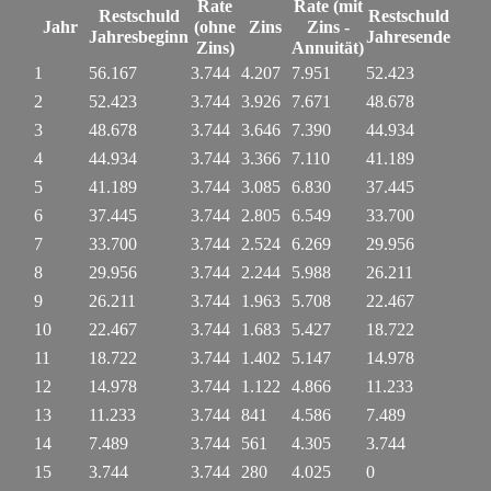
Rate
Rate (mit
Restschuld
Restschuld
Jahr
(ohne
Zins
Zins -
Jahresbeginn
Jahresende
Zins)
Annuität)
1
56.167
3.744
4.207
7.951
52.423
2
52.423
3.744
3.926
7.671
48.678
3
48.678
3.744
3.646
7.390
44.934
4
44.934
3.744
3.366
7.110
41.189
5
41.189
3.744
3.085
6.830
37.445
6
37.445
3.744
2.805
6.549
33.700
7
33.700
3.744
2.524
6.269
29.956
8
29.956
3.744
2.244
5.988
26.211
9
26.211
3.744
1.963
5.708
22.467
10
22.467
3.744
1.683
5.427
18.722
11
18.722
3.744
1.402
5.147
14.978
12
14.978
3.744
1.122
4.866
11.233
13
11.233
3.744
841
4.586
7.489
14
7.489
3.744
561
4.305
3.744
15
3.744
3.744
280
4.025
0