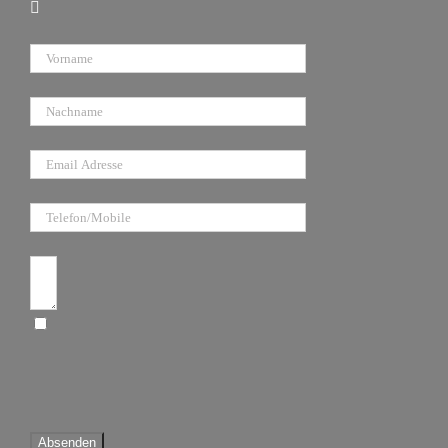
Vorname
Nachname
E-Mail
Telefon/Mobile
Anfragetext
Ich bin damit einverstanden, dass diese
Website meine eingereichten Informationen
speichert, damit sie auf meine Anfrage
antworten können
Absenden