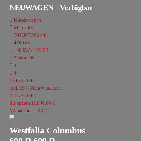
NEUWAGEN - Verfügbar
Kastenwagen
Mercedes
593/205/296 cm
4100 kg
140 kW / 190 PS
Automatik
4
4
139.890,00 €
inkl. 19% Mehrwertsteuer.
151.736,00 €
Sie sparen 11.846,00 €
Monatsrate 1.551 €
Westfalia Columbus
600 D 600 D